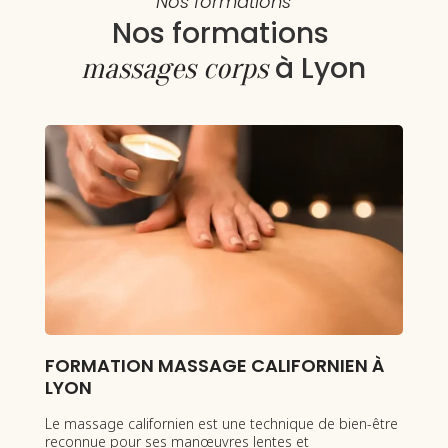
Nos formations
Nos formations 
à Lyon
massages corps 
AGE CALIFORNIEN À
FORMATION MASSAGE A
LYON
est une technique de bien-être
Le massage hawaïen Lomi-Lomi 
œuvres lentes et
traditionnelle issue des rituels po