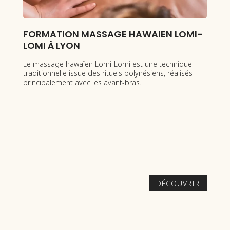
SAGE HAWAIEN LOMI-
FORMATION MADÉROTHÉ
Formation madérothérapie à Ly
Technique amincissante corps e
mi-Lomi est une technique
complet, prix, durée et inscriptio
rituels polynésiens, réalisés
 avant-bras.
DÉCOUVRIR